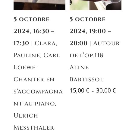
5 octobre
5 octobre
2024, 16:30 –
2024, 19:00 –
17:30
| Clara,
20:00
| Autour
Pauline, Carl
de l’op.118
Loewe :
Aline
Chanter en
Bartissol
Plage
15,00
€
30,00
€
s’accompagna
–
de
nt au piano,
prix :
15,00 €
Ulrich
à
30,00 €
Messthaler