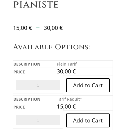
pianiste
Plage
–
15,00
€
30,00
€
de
prix :
Available Options:
15,00 €
à
30,00 €
Plein Tarif
30,00
€
Add to Cart
Tarif Réduit*
15,00
€
Add to Cart