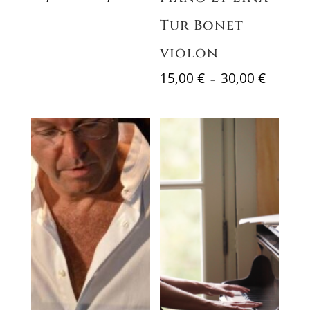
de
Tur Bonet
prix :
15,00 €
violon
à
30,00 €
Plage
15,00
€
30,00
€
–
de
prix :
15,00 €
à
30,00 €