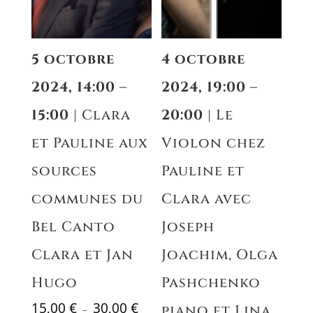
5 octobre
4 octobre
2024, 14:00 –
2024, 19:00 –
15:00
| Clara
20:00
| Le
et Pauline aux
Violon chez
sources
Pauline et
communes du
Clara avec
Bel Canto
Joseph
Clara et Jan
Joachim, Olga
Hugo
Pashchenko
Plage
15,00
€
30,00
€
piano et Lina
–