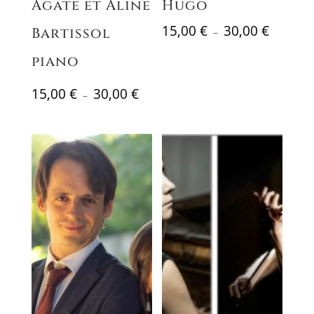
Agate et Aline
Hugo
Plage
15,00
€
30,00
€
Bartissol
–
de
piano
prix :
15,00 €
Plage
15,00
€
30,00
€
à
–
de
30,00 €
prix :
15,00 €
à
30,00 €