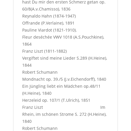
hast Du mir den ersten Schmerz getan op.
60/8(A.v.Chamisso), 1836
Reynaldo Hahn (1874-1947)
Offrande (P.Verlaine), 1891
Pauline Viardot (1821-1910).
Fleur deséchée VWV 1018 (A.S.Pouchkine),
1864
Franz Liszt (1811-1882)
Vergiftet sind meine Lieder S.289 (H.Heine),
1844
Robert Schumann
Mondnacht op. 39./5 (J.v.Eichendorff), 1840
Ein Jüngling liebt ein Mädchen op.48/11
(H.Heine), 1840
Herzeleid op. 107/1 (T.Ulrich), 1851
Franz Liszt Im
Rhein, im schönen Strome S. 272 (H.Heine),
1840
Robert Schumann