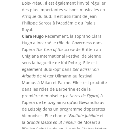
Bois-Préau. Il est également l’invité régulier
des plus importantes saisons musicales en
Afrique du Sud. Il est assistant de Jean-
Philippe Sarcos à l’Académie du Palais
Royal.
Clara Hugo
Récemment, la soprano Clara
Hugo a incarné le rôle de Governess dans
l’opéra
The Turn of the screw
de Britten au
Chigiana International Festival de Sienne
sous la baguette de Kai Rohrig. Elle est
également Bubikopf dans
Der Kaiser von
Atlantis
de Viktor Ullmann au festival
Momus à Milan et Parme. Elle s’est produite
dans les rôles de Barberine et de la
première demoiselle (
Le Noces de Figaro)
à
l’opéra de Leipzig ainsi qu’au Gewandhaus
de Leizpig dans un programme d’opérettes
Viennoises. Elle chante l’
Exultate Jubilate
et
la
Grande Messe en ut mineur
de Mozart à
l'Église Saint Louis en l’Ile et le Stabat Mater