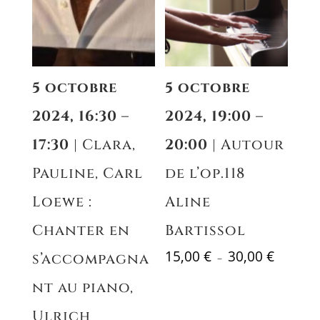
5 octobre
5 octobre
2024, 16:30 –
2024, 19:00 –
17:30
| Clara,
20:00
| Autour
Pauline, Carl
de l’op.118
Loewe :
Aline
Chanter en
Bartissol
Plage
15,00
€
30,00
€
s’accompagna
–
de
nt au piano,
prix :
15,00 €
Ulrich
à