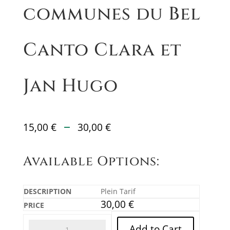
communes du Bel
Canto Clara et
Jan Hugo
Plage
–
15,00
€
30,00
€
de
prix :
Available Options:
15,00 €
à
30,00 €
Plein Tarif
30,00
€
Add to Cart