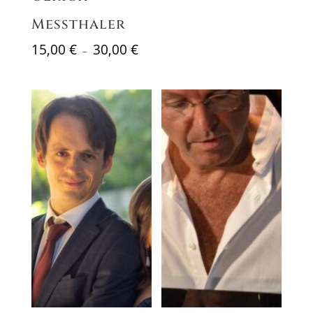
30,00 €
Messthaler
Plage
15,00
€
30,00
€
–
de
prix :
15,00 €
à
30,00 €