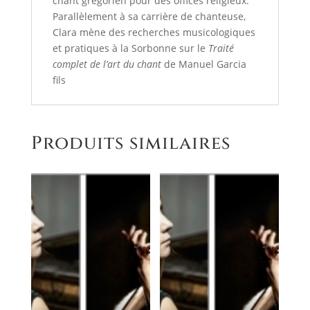
chant grégorien pour des offices religieux.
Parallèlement à sa carrière de chanteuse,
Clara mène des recherches musicologiques
et pratiques à la Sorbonne sur le
Traité
complet de l’art du chant
de Manuel Garcia
fils
Produits similaires