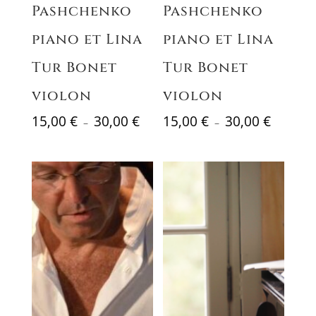
Pashchenko
Pashchenko
piano et Lina
piano et Lina
Tur Bonet
Tur Bonet
violon
violon
Plage
Plage
15,00
€
30,00
€
15,00
€
30,00
€
–
–
de
de
prix :
prix :
15,00 €
15,00 €
à
à
30,00 €
30,00 €