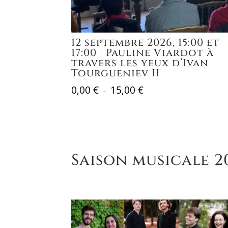
12 septembre 2026, 15:00 et
17:00 | Pauline Viardot à
travers les yeux d’Ivan
Tourgueniev II
0,00
€
15,00
€
Plage
–
de
prix :
0,00 €
à
Saison musicale 2
15,00 €