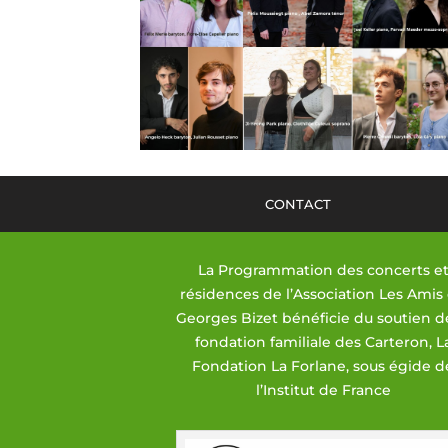
CONTACT
La Programmation des concerts e
résidences de l’Association Les Amis
Georges Bizet bénéficie du soutien d
fondation familiale des Carteron, L
Fondation La Forlane, sous égide d
l’Institut de France