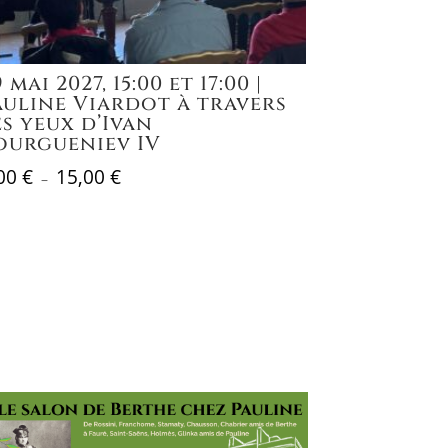
 mai 2027, 15:00 et 17:00 |
auline Viardot à travers
es yeux d’Ivan
ourgueniev IV
,00
€
15,00
€
Plage
–
de
prix :
0,00 €
à
15,00 €