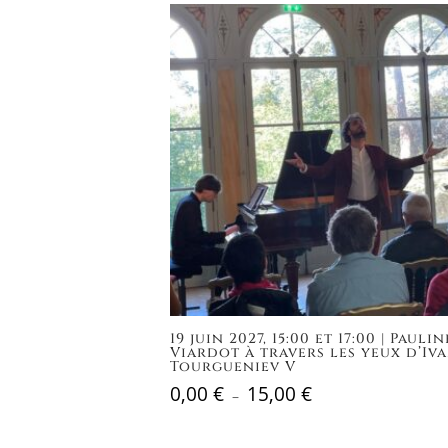
à
15,00 €
19 juin 2027, 15:00 et 17:00 | Paulin
Viardot à travers les yeux d’Iv
Tourgueniev V
0,00
€
15,00
€
Plage
–
de
prix :