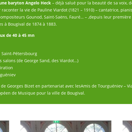
jeune baryton Angelo Heck
– déjà salué pour la beauté de sa voix, 
raconter la vie de Pauline Viardot (1821 – 1910) – cantatrice, pian
compositeurs Gounod, Saint-Saëns, Fauré… – ,depuis leur première
es à Bougival de 1874 à 1883.
aux de 40 à 45 mn
à Saint-Pétersbourg
s salons (de George Sand, des Viardot…)
iration
rguéniev
 de Georges Bizet en partenariat avec lesAmis de Tourguéniev – Via
uropéen de Musique pour la ville de Bougival.