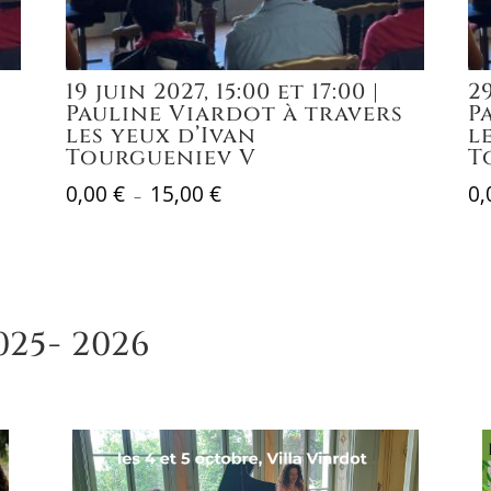
19 juin 2027, 15:00 et 17:00 |
29
Pauline Viardot à travers
P
les yeux d’Ivan
l
Tourgueniev V
T
0,00
€
15,00
€
0
Plage
–
de
prix :
0,00 €
à
025- 2026
15,00 €