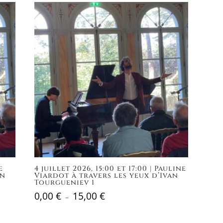
à
15,00 €
e
4 juillet 2026, 15:00 et 17:00 | Pauline
an
Viardot à travers les yeux d’Ivan
Tourgueniev 1
0,00
€
15,00
€
Plage
–
de
prix :