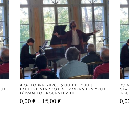
4 octobre 2026, 15:00 et 17:00 |
29 m
eux
Pauline Viardot à travers les yeux
Via
d’Ivan Tourgueniev III
Tou
0,00
€
15,00
€
0,0
Plage
–
de
prix :
0,00 €