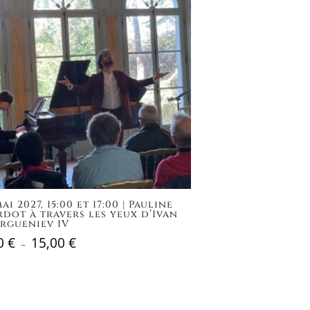
ai 2027, 15:00 et 17:00 | Pauline
rdot à travers les yeux d’Ivan
rgueniev IV
0
€
15,00
€
Plage
–
de
prix :
0,00 €