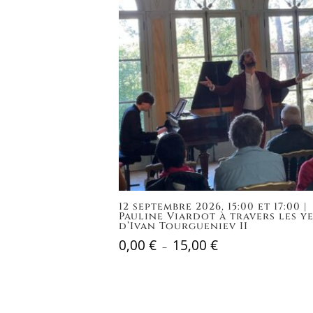
12 septembre 2026, 15:00 et 17:00 |
Pauline Viardot à travers les y
d’Ivan Tourgueniev II
0,00
€
15,00
€
Plage
–
de
prix :
0,00 €