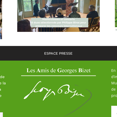
ESPACE PRESSE
En 
t
d’i
 de
Mus
e la
de 
a
pro
e