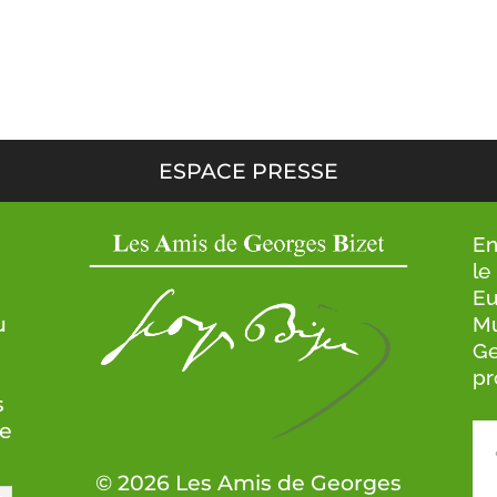
ESPACE PRESSE
En
e
le
Eu
u
Mu
Ge
pr
s
ce
© 2026 Les Amis de Georges