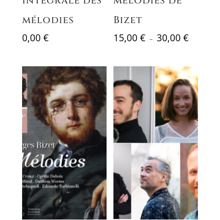
intégrale des
mélodies de
mélodies
Bizet
Plage
0,00
€
15,00
€
30,00
€
–
de
prix :
15,00 €
à
30,00 €