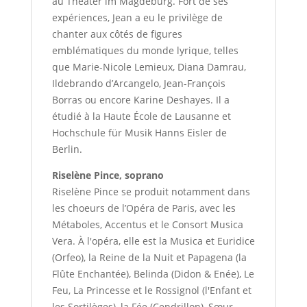
au Theater im Magdeburg. Fort de ses
expériences, Jean a eu le privilège de
chanter aux côtés de figures
emblématiques du monde lyrique, telles
que Marie-Nicole Lemieux, Diana Damrau,
Ildebrando d’Arcangelo, Jean-François
Borras ou encore Karine Deshayes. Il a
étudié à la Haute École de Lausanne et
Hochschule für Musik Hanns Eisler de
Berlin.
Riselène Pince, soprano
Riselène Pince se produit notamment dans
les choeurs de l’Opéra de Paris, avec les
Métaboles, Accentus et le Consort Musica
Vera. À l'opéra, elle est la Musica et Euridice
(Orfeo), la Reine de la Nuit et Papagena (la
Flûte Enchantée), Belinda (Didon & Enée), Le
Feu, La Princesse et le Rossignol (l'Enfant et
les Sortilèges), la Fée (Cendrillon), Sœur