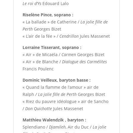
Le roi d’Ys
Edouard Lalo
Riselène Pince, soprano :
« La ballade » de Catherine /
La jolie fille de
Perth
Georges Bizet
« L’air de la fée » /
Cendrillon
Jules Massenet
Lorraine Tisserant, soprano :
« Air » de Micaëla /
Carmen
Georges Bizet
« Air » de Blanche /
Dialogue des Carmélites
Francis Poulenc
Dominic Veilleux, baryton basse :
« Quand la flamme de l’amour » air de
Ralph
/ La jolie fille de Perth
Georges Bizet
« Riez du pauvre idéologue » air de Sancho
/
Don Quichotte
Jules Massenet
Matthieu Walendzik , baryton :
Splendiano /
Djamileh
, Air du Duc /
La jolie