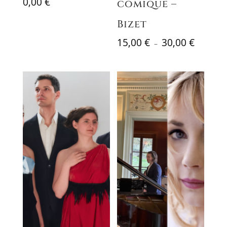
0,00
€
comique –
Bizet
Plage
15,00
€
30,00
€
–
de
prix :
15,00 €
à
30,00 €