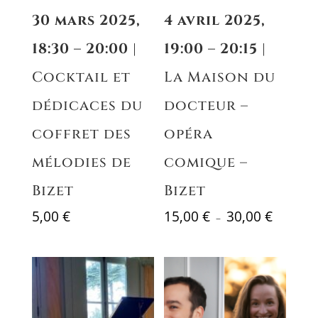
30 mars 2025,
4 avril 2025,
18:30 – 20:00
|
19:00 – 20:15
|
Cocktail et
La Maison du
dédicaces du
docteur –
coffret des
opéra
mélodies de
comique –
Bizet
Bizet
Plage
5,00
€
15,00
€
30,00
€
–
de
prix :
15,00 €
à
30,00 €