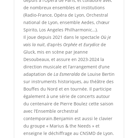
depuis à l’Opéra de Paris, et collabore avec
de nombreux ensembles et institutions
(Radio-France, Opéra de Lyon, Orchestral
national de Lyon, ensemble Aedes, chœur
Spirito, Los Angeles Philharmonic…).
Il joue depuis 2021 dans le spectacle
Où je
vais la nuit
, d’après
Orphée et Eurydice
de
Gluck, mis en scène par Jeanne
Desoubeaux, et assure en 2023-2024 la
direction musicale et l’arrangement d’une
adaptation de
La Esmeralda
de Louise Bertin
sur instruments historiques, au théâtre des
Bouffes du Nord et en tournée. Il participe
également à une série de concerts autour
du centenaire de Pierre Boulez cette saison
avec l’Ensemble orchestral
contemporain.Benjamin est aussi le clavier
du groupe « Marius & the Needs » et
enseigne le déchiffrage au CNSMD de Lyon.