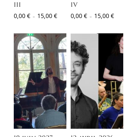
III
IV
Plage
Plage
0,00
€
15,00
€
0,00
€
15,00
€
–
–
de
de
prix :
prix :
0,00 €
0,00 €
à
à
15,00 €
15,00 €