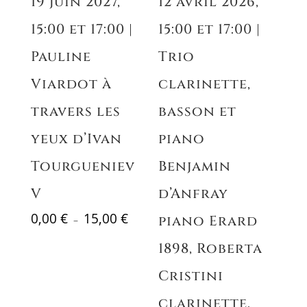
19 juin 2027,
12 avril 2026,
15:00 et 17:00 |
15:00 et 17:00 |
Pauline
Trio
Viardot à
clarinette,
travers les
basson et
yeux d’Ivan
piano
Tourgueniev
Benjamin
V
d’Anfray
Plage
0,00
€
15,00
€
piano Erard
–
de
1898, Roberta
prix :
0,00 €
Cristini
à
15,00 €
clarinette,