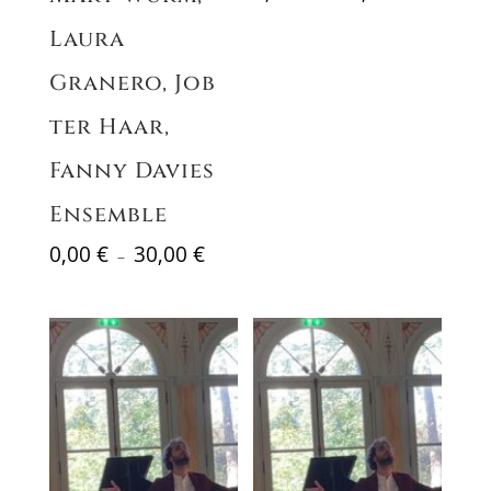
de
Laura
prix :
0,00 €
Granero, Job
à
30,00 €
ter Haar,
Fanny Davies
Ensemble
Plage
0,00
€
30,00
€
–
de
prix :
0,00 €
à
30,00 €