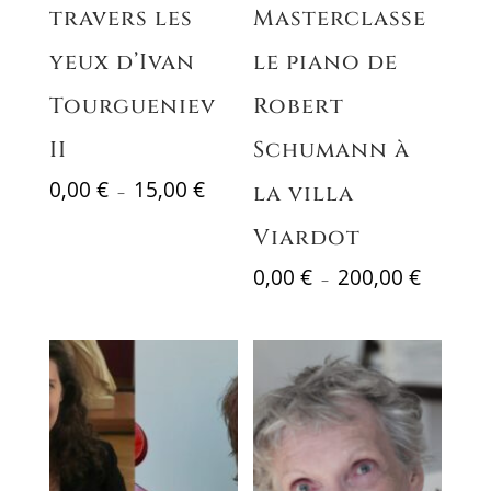
travers les
Masterclasse
yeux d’Ivan
le piano de
Tourgueniev
Robert
II
Schumann à
Plage
0,00
€
15,00
€
la villa
–
de
Viardot
prix :
0,00 €
Plage
0,00
€
200,00
€
–
à
de
15,00 €
prix :
0,00 €
à
200,00 €