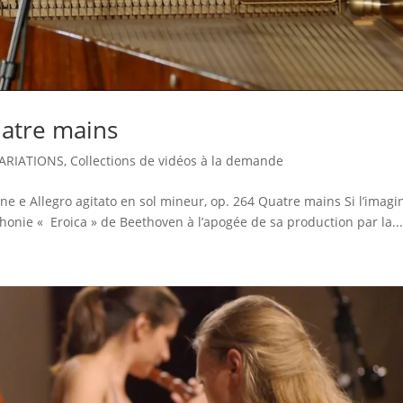
uatre mains
ARIATIONS
,
Collections de vidéos à la demande
ne e Allegro agitato en sol mineur, op. 264 Quatre mains Si l’imagi
honie « Eroica » de Beethoven à l’apogée de sa production par la..