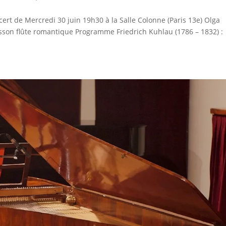
ert de Mercredi 30 juin 19h30 à la Salle Colonne (Paris 13e) Olga
son flûte romantique Programme Friedrich Kuhlau (1786 – 1832) :