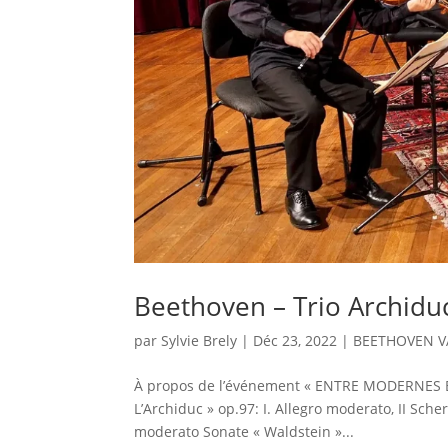
Beethoven – Trio Archidu
par
Sylvie Brely
|
Déc 23, 2022
|
BEETHOVEN V
À propos de l’événement « ENTRE MODERNES E
L’Archiduc » op.97: I. Allegro moderato, II Sche
moderato Sonate « Waldstein »...