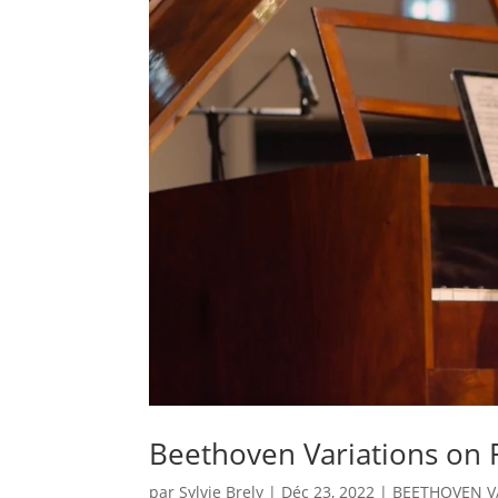
Beethoven Variations on 
par
Sylvie Brely
|
Déc 23, 2022
|
BEETHOVEN V