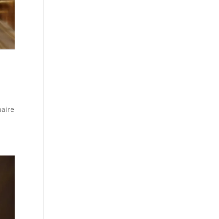
naire
.