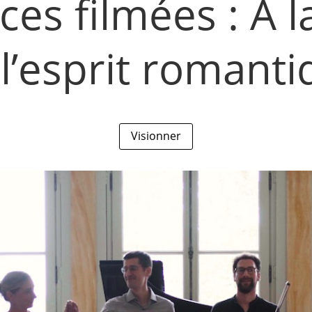
es filmées : A 
l’esprit romant
Visionner