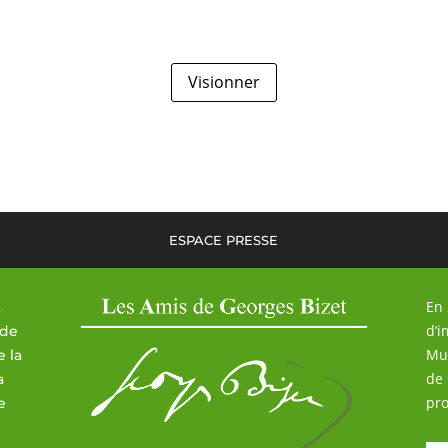
Visionner
ESPACE PRESSE
En 
t
d’i
 de
Mus
e la
de 
a
pro
e