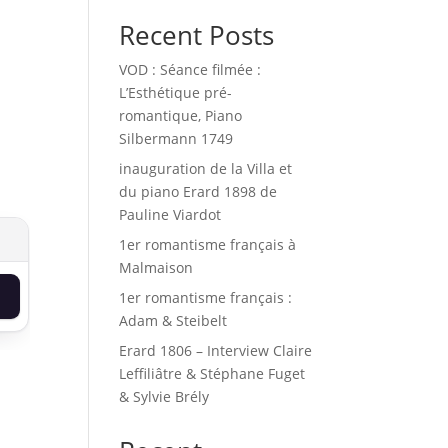
Recent Posts
VOD : Séance filmée :
L’Esthétique pré-
romantique, Piano
Silbermann 1749
inauguration de la Villa et
du piano Erard 1898 de
Pauline Viardot
1er romantisme français à
Malmaison
15,00 € à 30,00 €
1er romantisme français :
Ce produit a plusieurs variations. Les options peuvent être cho
Adam & Steibelt
Erard 1806 – Interview Claire
Leffiliâtre & Stéphane Fuget
& Sylvie Brély