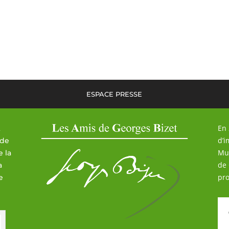
ESPACE PRESSE
En 
t
d’i
 de
Mus
e la
de 
a
pro
e