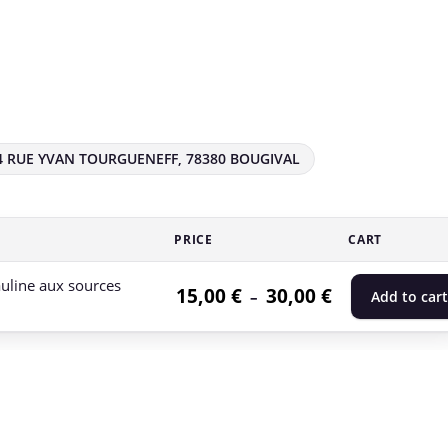
4 RUE YVAN TOURGUENEFF, 78380 BOUGIVAL
PRICE
CART
auline aux sources
15,00
€
30,00
€
Plage de prix : 
–
Add to cart